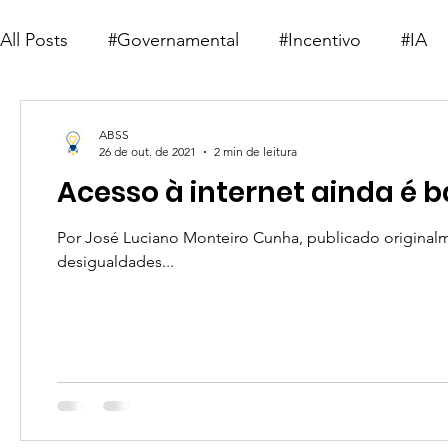
All Posts
#Governamental
#Incentivo
#IA
#Telemedicina
#Deep Learning
#Saúde 5.0
ABSS
26 de out. de 2021
2 min de leitura
Acesso à internet ainda é b
Por José Luciano Monteiro Cunha, publicado origina
desigualdades...