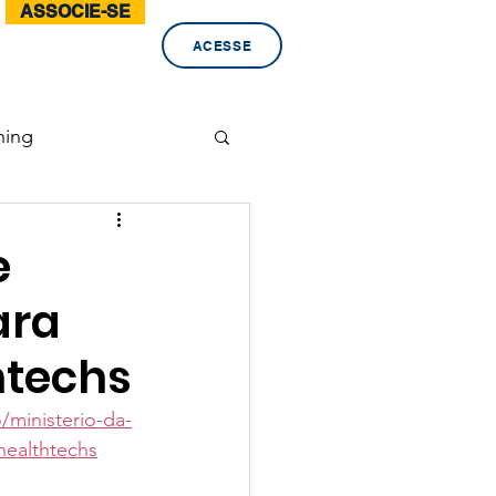
ASSOCIE-SE
ACESSE
ning
ento
#pandemia
e
ara
htechs
/ministerio-da-
healthtechs