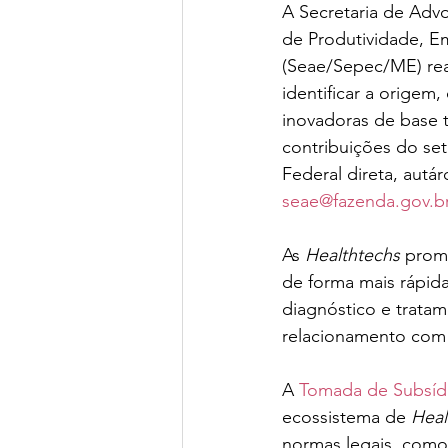
A Secretaria de Advo
de Produtividade, E
(Seae/Sepec/ME) real
identificar a origem
inovadoras de base t
contribuições do set
Federal direta, autár
seae@fazenda.gov.b
As 
Healthtechs
 prom
de forma mais rápida
diagnóstico e trata
relacionamento com 
A 
Tomada de Subsídi
ecossistema de 
Heal
normas legais, como l