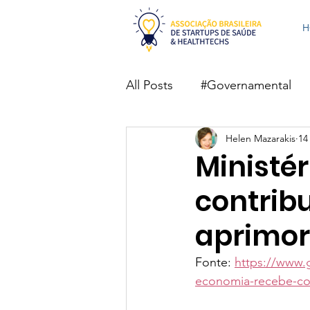
H
All Posts
#Governamental
Helen Mazarakis
14
#Telemedicina
#Deep Le
Ministé
contrib
aprimor
Fonte: 
https://www.
economia-recebe-con