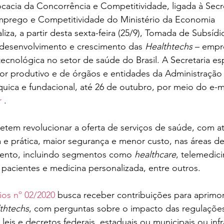
cacia da Concorrência e Competitividade, ligada à Secre
mprego e Competitividade do Ministério da Economia 
iza, a partir desta sexta-feira (25/9), Tomada de Subsídi
, desenvolvimento e crescimento das 
Healthtechs
 – empr
ecnológica no setor de saúde do Brasil. A Secretaria es
or produtivo e de órgãos e entidades da Administração 
quica e fundacional, até 26 de outubro, por meio do e-mai
r
 .
etem revolucionar a oferta de serviços de saúde, com 
 e prática, maior segurança e menor custo, nas áreas d
mento, incluindo segmentos como 
healthcare
, telemedici
pacientes e medicina personalizada, entre outros.
os nº 02/2020
 busca receber contribuições para aprimor
thtechs
, com perguntas sobre o impacto das regulações,
eis e decretos federais, estaduais ou municipais ou infra