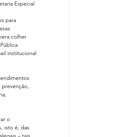
taria Especial 
os para 
esas 
pera colher 
Pública 
l institucional 
atendimentos 
e prevenção, 
na, 
ar o 
 isto é, das 
legais – tais 