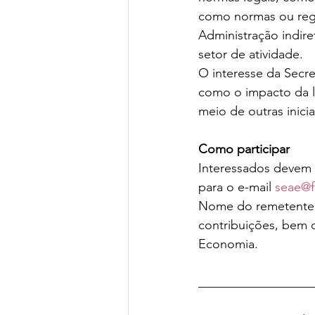
como normas ou regu
Administração indire
setor de atividade.
O interesse da Secre
como o impacto da le
meio de outras inici
Como participar
Interessados devem 
para o e-mail 
seae@f
Nome do remetente".
contribuições, bem c
Economia.
__________________