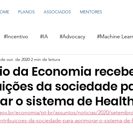
OME
PLANOS
ASSOCIADOS
MENTORES
#Incentivo
#IA
#Advocacy
#Machine Lear
 de out. de 2020
2 min de leitura
arning
#Saúde 5.0
#saúdedigital
#investim
rio da Economia receb
uições da sociedade p
ar o sistema de Healt
gov.br/economia/pt-br/assuntos/noticias/2020/setembro
tribuicoes-da-sociedade-para-aprimorar-o-sistema-de-