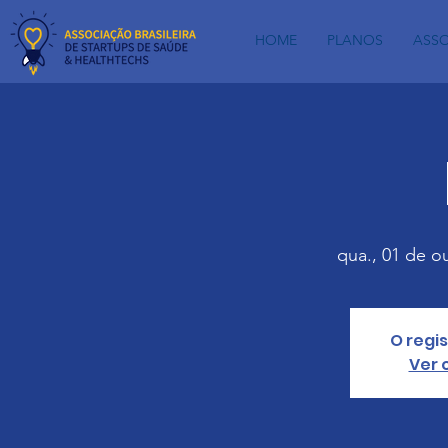
HOME
PLANOS
ASS
qua., 01 de ou
O regi
Ver 